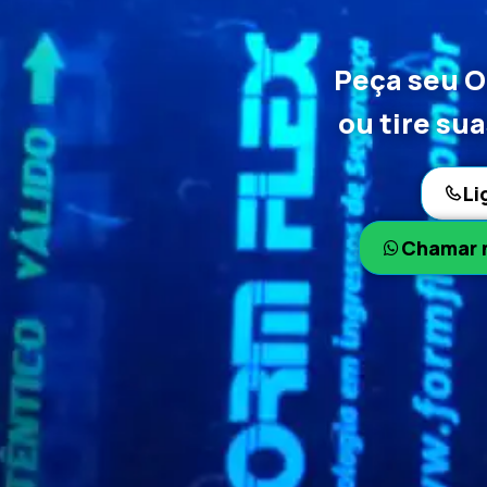
Peça seu 
ou tire su
Li
Chamar 