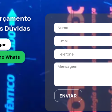
Orçamento
as Dúvidas
gar
no Whats
ENVIAR