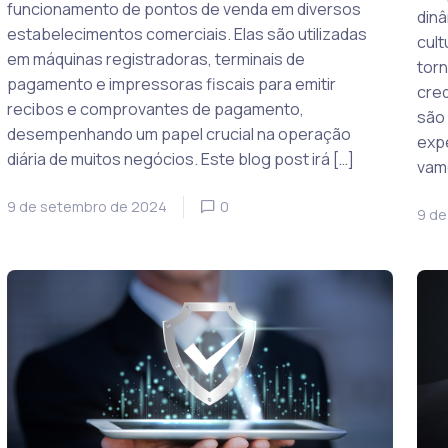
funcionamento de pontos de venda em diversos
dinâ
estabelecimentos comerciais. Elas são utilizadas
cult
em máquinas registradoras, terminais de
torn
pagamento e impressoras fiscais para emitir
cred
recibos e comprovantes de pagamento,
são
desempenhando um papel crucial na operação
expe
diária de muitos negócios. Este blog post irá […]
vamo
9 de setembro de 2024
0
9 de