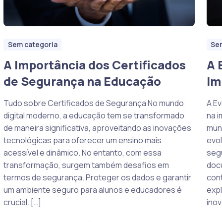
Sem categoria
Se
A Importância dos Certificados
A 
de Segurança na Educação
Im
Tudo sobre Certificados de Segurança No mundo
A E
digital moderno, a educação tem se transformado
na 
de maneira significativa, aproveitando as inovações
mund
tecnológicas para oferecer um ensino mais
evo
acessível e dinâmico. No entanto, com essa
segu
transformação, surgem também desafios em
doc
termos de segurança. Proteger os dados e garantir
cont
um ambiente seguro para alunos e educadores é
expl
crucial. […]
inov