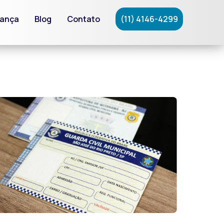
rança
Blog
Contato
(11) 4146-4299