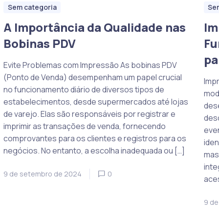
Sem categoria
Se
A Importância da Qualidade nas
Im
Bobinas PDV
Fu
pa
Evite Problemas com Impressão As bobinas PDV
(Ponto de Venda) desempenham um papel crucial
Imp
no funcionamento diário de diversos tipos de
mod
estabelecimentos, desde supermercados até lojas
des
de varejo. Elas são responsáveis por registrar e
desd
imprimir as transações de venda, fornecendo
eve
comprovantes para os clientes e registros para os
iden
negócios. No entanto, a escolha inadequada ou […]
mas
inte
9 de setembro de 2024
0
ace
9 de