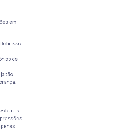
iões em
etir isso.
ônias de
ja tão
mbrança.
, estamos
mpressões
 apenas