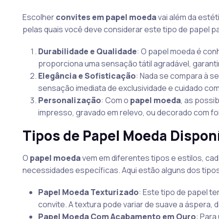
Escolher
convites em papel moeda
vai além da estét
pelas quais você deve considerar este tipo de papel p
Durabilidade e Qualidade
: O papel moeda é conh
proporciona uma sensação tátil agradável, garan
Elegância e Sofisticação
: Nada se compara à s
sensação imediata de exclusividade e cuidado com
Personalização
: Com o
papel moeda
, as possi
impresso, gravado em relevo, ou decorado com fol
Tipos de Papel Moeda Dispon
O
papel moeda
vem em diferentes tipos e estilos, ca
necessidades específicas. Aqui estão alguns dos tipo
Papel Moeda Texturizado
: Este tipo de papel t
convite. A textura pode variar de suave a áspera,
Papel Moeda Com Acabamento em Ouro
: Para