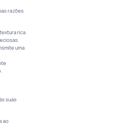
umas razões
textura rica
eciosas.
ransmite uma
nte
.
 às suas
a ao