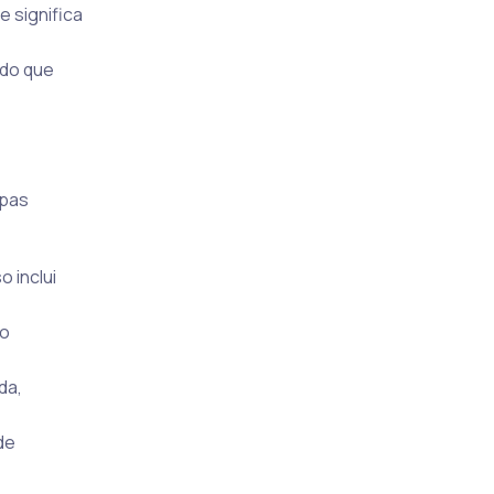
e significa
ndo que
apas
 inclui
to
da,
de