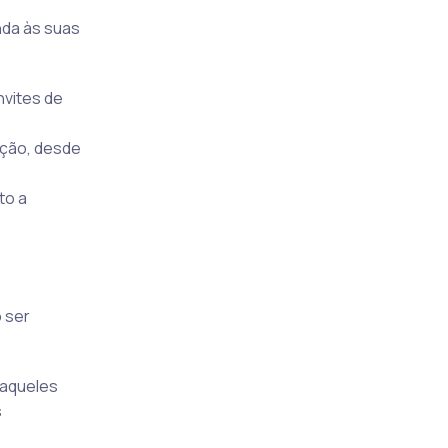
enda às suas
nvites de
ação, desde
to a
 ser
 aqueles
s