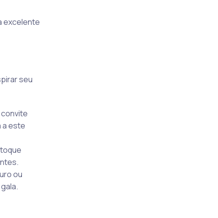
 excelente
spirar seu
 convite
 a este
 toque
ntes.
uro ou
gala.