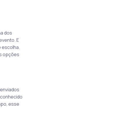
ha dos
evento. E
 escolha.
as opções
 enviados
, conhecido
mpo, esse