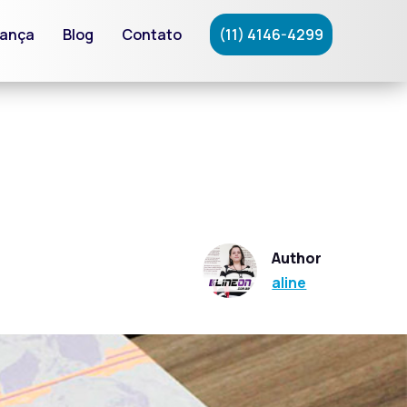
rança
Blog
Contato
(11) 4146-4299
Author
aline