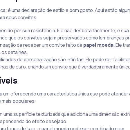
ica; é uma declaração de estilo e bom gosto. Aqui estão alg
ara seus convites:
ecido por sua resistência. Ele não desbota facilmente, e sua 
tindo que os convites sejam preservados como lembranças pr
ensação de receber um convite feito de
papel moeda
. Ele t
 os detalhes.
bilidades de personalização são infinitas. Ele pode ser facilme
has de ouro, criando um convite que é verdadeiramente único
íveis
da um oferecendo uma característica única que pode atender
s mais populares:
em uma superfície texturizada que adiciona uma dimensão extr
 dependendo do efeito desejado.
 um toque de luxo, o papel moeda pode ser combinado com