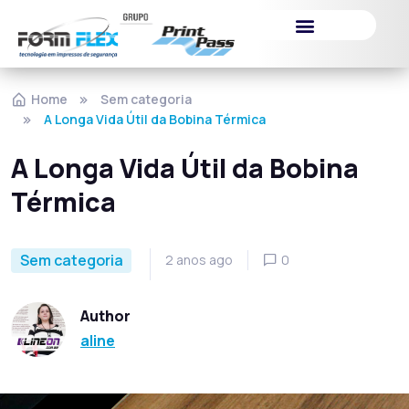
Itens de Segurança
Home
Sem categoria
A Longa Vida Útil da Bobina Térmica
A Longa Vida Útil da Bobina
Térmica
Sem categoria
2 anos ago
0
Author
aline